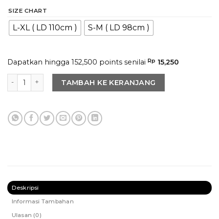
SIZE CHART
L-XL ( LD 110cm )
S-M ( LD 98cm )
Dapatkan hingga 152,500 points senilai
Rp
15,250
Kuantitas Rui Dress in Sand
TAMBAH KE KERANJANG
Deskripsi
Informasi Tambahan
Ulasan (0)