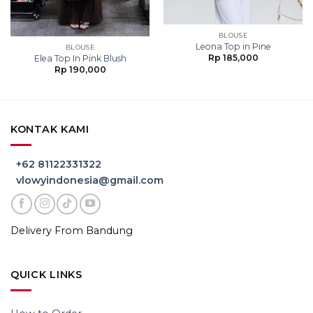
BLOUSE
Leona Top in Pine
BLOUSE
Rp
185,000
Elea Top In Pink Blush
Rp
190,000
KONTAK KAMI
+62 81122331322
vlowyindonesia@gmail.com
Delivery From Bandung
QUICK LINKS